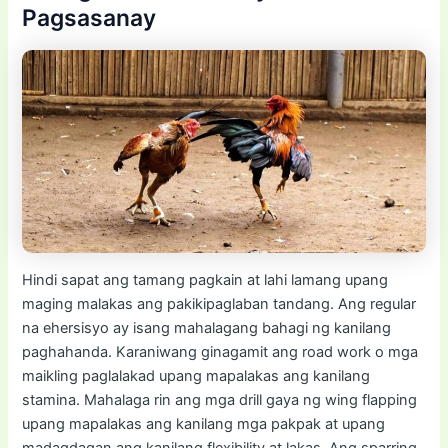
Pagsasanay
Hindi sapat ang tamang pagkain at lahi lamang upang
maging malakas ang pakikipaglaban tandang. Ang regular
na ehersisyo ay isang mahalagang bahagi ng kanilang
paghahanda. Karaniwang ginagamit ang road work o mga
maikling paglalakad upang mapalakas ang kanilang
stamina. Mahalaga rin ang mga drill gaya ng wing flapping
upang mapalakas ang kanilang mga pakpak at upang
madagdagan ang kanilang flexibility at lakas. Ang sparring