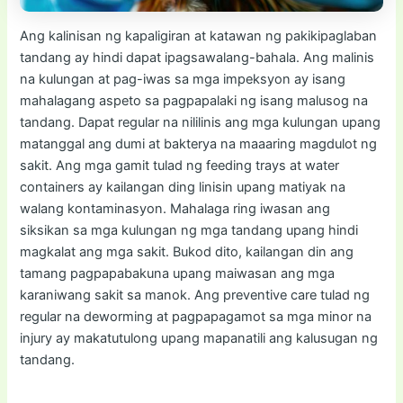
Ang kalinisan ng kapaligiran at katawan ng pakikipaglaban
tandang ay hindi dapat ipagsawalang-bahala. Ang malinis
na kulungan at pag-iwas sa mga impeksyon ay isang
mahalagang aspeto sa pagpapalaki ng isang malusog na
tandang. Dapat regular na nililinis ang mga kulungan upang
matanggal ang dumi at bakterya na maaaring magdulot ng
sakit. Ang mga gamit tulad ng feeding trays at water
containers ay kailangan ding linisin upang matiyak na
walang kontaminasyon. Mahalaga ring iwasan ang
siksikan sa mga kulungan ng mga tandang upang hindi
magkalat ang mga sakit. Bukod dito, kailangan din ang
tamang pagpapabakuna upang maiwasan ang mga
karaniwang sakit sa manok. Ang preventive care tulad ng
regular na deworming at pagpapagamot sa mga minor na
injury ay makatutulong upang mapanatili ang kalusugan ng
tandang.