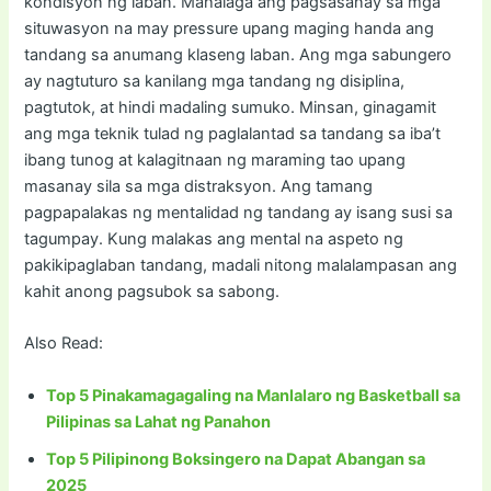
kondisyon ng laban. Mahalaga ang pagsasanay sa mga
situwasyon na may pressure upang maging handa ang
tandang sa anumang klaseng laban. Ang mga sabungero
ay nagtuturo sa kanilang mga tandang ng disiplina,
pagtutok, at hindi madaling sumuko. Minsan, ginagamit
ang mga teknik tulad ng paglalantad sa tandang sa iba’t
ibang tunog at kalagitnaan ng maraming tao upang
masanay sila sa mga distraksyon. Ang tamang
pagpapalakas ng mentalidad ng tandang ay isang susi sa
tagumpay. Kung malakas ang mental na aspeto ng
pakikipaglaban tandang, madali nitong malalampasan ang
kahit anong pagsubok sa sabong.
Also Read:
Top 5 Pinakamagagaling na Manlalaro ng Basketball sa
Pilipinas sa Lahat ng Panahon
Top 5 Pilipinong Boksingero na Dapat Abangan sa
2025