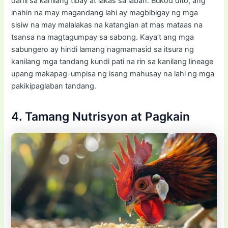
dahil sa kanilang tibay at lakas sa laban. Bukod dito, ang
inahin na may magandang lahi ay magbibigay ng mga
sisiw na may malalakas na katangian at mas mataas na
tsansa na magtagumpay sa sabong. Kaya’t ang mga
sabungero ay hindi lamang nagmamasid sa itsura ng
kanilang mga tandang kundi pati na rin sa kanilang lineage
upang makapag-umpisa ng isang mahusay na lahi ng mga
pakikipaglaban tandang.
4. Tamang Nutrisyon at Pagkain