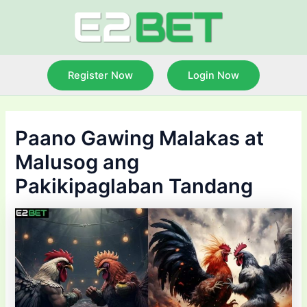
Skip
to
content
Register Now
Login Now
Paano Gawing Malakas at
Malusog ang
Pakikipaglaban Tandang