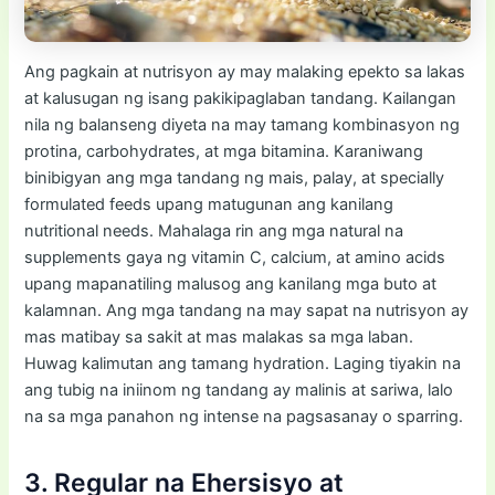
Ang pagkain at nutrisyon ay may malaking epekto sa lakas
at kalusugan ng isang pakikipaglaban tandang. Kailangan
nila ng balanseng diyeta na may tamang kombinasyon ng
protina, carbohydrates, at mga bitamina. Karaniwang
binibigyan ang mga tandang ng mais, palay, at specially
formulated feeds upang matugunan ang kanilang
nutritional needs. Mahalaga rin ang mga natural na
supplements gaya ng vitamin C, calcium, at amino acids
upang mapanatiling malusog ang kanilang mga buto at
kalamnan. Ang mga tandang na may sapat na nutrisyon ay
mas matibay sa sakit at mas malakas sa mga laban.
Huwag kalimutan ang tamang hydration. Laging tiyakin na
ang tubig na iniinom ng tandang ay malinis at sariwa, lalo
na sa mga panahon ng intense na pagsasanay o sparring.
3. Regular na Ehersisyo at