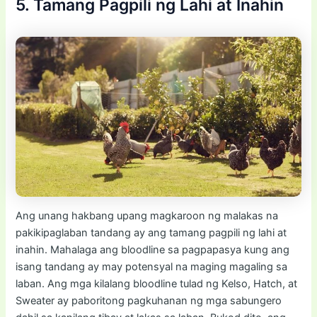
5. Tamang Pagpili ng Lahi at Inahin
Ang unang hakbang upang magkaroon ng malakas na
pakikipaglaban tandang ay ang tamang pagpili ng lahi at
inahin. Mahalaga ang bloodline sa pagpapasya kung ang
isang tandang ay may potensyal na maging magaling sa
laban. Ang mga kilalang bloodline tulad ng Kelso, Hatch, at
Sweater ay paboritong pagkuhanan ng mga sabungero