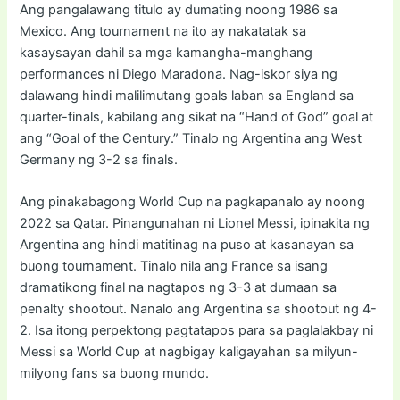
Ang pangalawang titulo ay dumating noong 1986 sa
Mexico. Ang tournament na ito ay nakatatak sa
kasaysayan dahil sa mga kamangha-manghang
performances ni Diego Maradona. Nag-iskor siya ng
dalawang hindi malilimutang goals laban sa England sa
quarter-finals, kabilang ang sikat na “Hand of God” goal at
ang “Goal of the Century.” Tinalo ng Argentina ang West
Germany ng 3-2 sa finals.
Ang pinakabagong World Cup na pagkapanalo ay noong
2022 sa Qatar. Pinangunahan ni Lionel Messi, ipinakita ng
Argentina ang hindi matitinag na puso at kasanayan sa
buong tournament. Tinalo nila ang France sa isang
dramatikong final na nagtapos ng 3-3 at dumaan sa
penalty shootout. Nanalo ang Argentina sa shootout ng 4-
2. Isa itong perpektong pagtatapos para sa paglalakbay ni
Messi sa World Cup at nagbigay kaligayahan sa milyun-
milyong fans sa buong mundo.