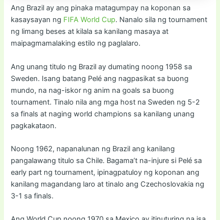
Ang Brazil ay ang pinaka matagumpay na koponan sa
kasaysayan ng
FIFA World Cup
. Nanalo sila ng tournament
ng limang beses at kilala sa kanilang masaya at
maipagmamalaking estilo ng paglalaro.
Ang unang titulo ng Brazil ay dumating noong 1958 sa
Sweden. Isang batang Pelé ang nagpasikat sa buong
mundo, na nag-iskor ng anim na goals sa buong
tournament. Tinalo nila ang mga host na Sweden ng 5-2
sa finals at naging world champions sa kanilang unang
pagkakataon.
Noong 1962, napanalunan ng Brazil ang kanilang
pangalawang titulo sa Chile. Bagama’t na-injure si Pelé sa
early part ng tournament, ipinagpatuloy ng koponan ang
kanilang magandang laro at tinalo ang Czechoslovakia ng
3-1 sa finals.
Ang World Cup noong 1970 sa Mexico ay itinuturing na isa