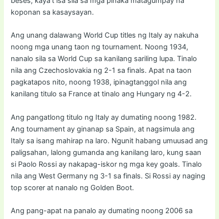
beses, kaya’t isa sila sa mga pinaka matagumpay na
koponan sa kasaysayan.
Ang unang dalawang World Cup titles ng Italy ay nakuha
noong mga unang taon ng tournament. Noong 1934,
nanalo sila sa World Cup sa kanilang sariling lupa. Tinalo
nila ang Czechoslovakia ng 2-1 sa finals. Apat na taon
pagkatapos nito, noong 1938, ipinagtanggol nila ang
kanilang titulo sa France at tinalo ang Hungary ng 4-2.
Ang pangatlong titulo ng Italy ay dumating noong 1982.
Ang tournament ay ginanap sa Spain, at nagsimula ang
Italy sa isang mahirap na laro. Ngunit habang umuusad ang
paligsahan, lalong gumanda ang kanilang laro, kung saan
si Paolo Rossi ay nakapag-iskor ng mga key goals. Tinalo
nila ang West Germany ng 3-1 sa finals. Si Rossi ay naging
top scorer at nanalo ng Golden Boot.
Ang pang-apat na panalo ay dumating noong 2006 sa