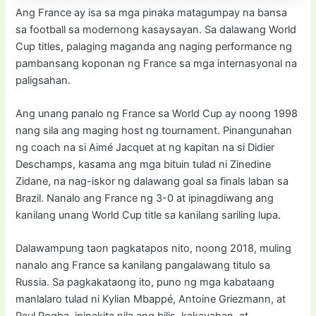
Ang France ay isa sa mga pinaka matagumpay na bansa
sa football sa modernong kasaysayan. Sa dalawang World
Cup titles, palaging maganda ang naging performance ng
pambansang koponan ng France sa mga internasyonal na
paligsahan.
Ang unang panalo ng France sa World Cup ay noong 1998
nang sila ang maging host ng tournament. Pinangunahan
ng coach na si Aimé Jacquet at ng kapitan na si Didier
Deschamps, kasama ang mga bituin tulad ni Zinedine
Zidane, na nag-iskor ng dalawang goal sa finals laban sa
Brazil. Nanalo ang France ng 3-0 at ipinagdiwang ang
kanilang unang World Cup title sa kanilang sariling lupa.
Dalawampung taon pagkatapos nito, noong 2018, muling
nanalo ang France sa kanilang pangalawang titulo sa
Russia. Sa pagkakataong ito, puno ng mga kabataang
manlalaro tulad ni Kylian Mbappé, Antoine Griezmann, at