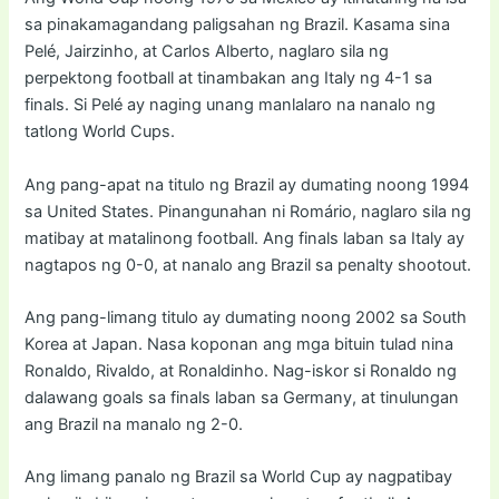
sa pinakamagandang paligsahan ng Brazil. Kasama sina
Pelé, Jairzinho, at Carlos Alberto, naglaro sila ng
perpektong football at tinambakan ang Italy ng 4-1 sa
finals. Si Pelé ay naging unang manlalaro na nanalo ng
tatlong World Cups.
Ang pang-apat na titulo ng Brazil ay dumating noong 1994
sa United States. Pinangunahan ni Romário, naglaro sila ng
matibay at matalinong football. Ang finals laban sa Italy ay
nagtapos ng 0-0, at nanalo ang Brazil sa penalty shootout.
Ang pang-limang titulo ay dumating noong 2002 sa South
Korea at Japan. Nasa koponan ang mga bituin tulad nina
Ronaldo, Rivaldo, at Ronaldinho. Nag-iskor si Ronaldo ng
dalawang goals sa finals laban sa Germany, at tinulungan
ang Brazil na manalo ng 2-0.
Ang limang panalo ng Brazil sa World Cup ay nagpatibay