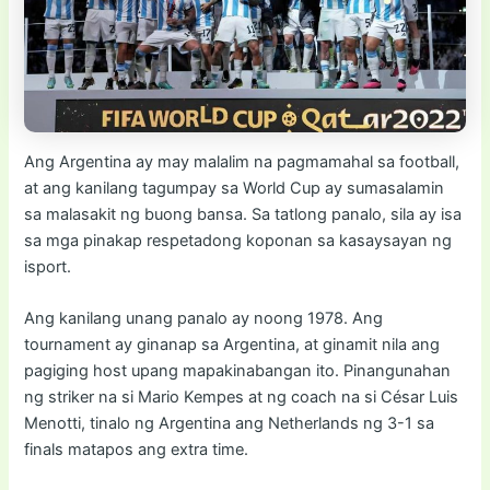
Ang Argentina ay may malalim na pagmamahal sa football,
at ang kanilang tagumpay sa World Cup ay sumasalamin
sa malasakit ng buong bansa. Sa tatlong panalo, sila ay isa
sa mga pinakap respetadong koponan sa kasaysayan ng
isport.
Ang kanilang unang panalo ay noong 1978. Ang
tournament ay ginanap sa Argentina, at ginamit nila ang
pagiging host upang mapakinabangan ito. Pinangunahan
ng striker na si Mario Kempes at ng coach na si César Luis
Menotti, tinalo ng Argentina ang Netherlands ng 3-1 sa
finals matapos ang extra time.