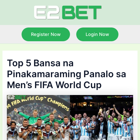
Skip
to
content
Register Now
Login Now
Top 5 Bansa na
Pinakamaraming Panalo sa
Men’s FIFA World Cup