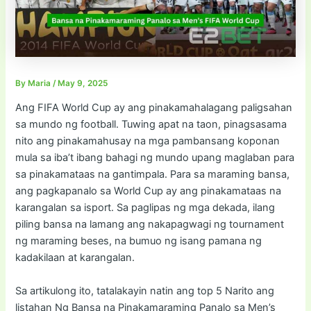
By
Maria
/
May 9, 2025
Ang FIFA World Cup ay ang pinakamahalagang paligsahan
sa mundo ng football. Tuwing apat na taon, pinagsasama
nito ang pinakamahusay na mga pambansang koponan
mula sa iba’t ibang bahagi ng mundo upang maglaban para
sa pinakamataas na gantimpala. Para sa maraming bansa,
ang pagkapanalo sa World Cup ay ang pinakamataas na
karangalan sa isport. Sa paglipas ng mga dekada, ilang
piling bansa na lamang ang nakapagwagi ng tournament
ng maraming beses, na bumuo ng isang pamana ng
kadakilaan at karangalan.
Sa artikulong ito, tatalakayin natin ang top 5 Narito ang
listahan Ng Bansa na Pinakamaraming Panalo sa Men’s