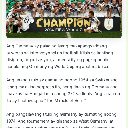
Ang Germany ay palaging isang makapangyarihang
puwersa sa internasyonal na football. Kilala sa kanilang
disiplina, organisasyon, at mentality ng pagkapanalo,
nanalo ang Germany ng World Cup ng apat na beses.
Ang unang titulo ay dumating noong 1954 sa Switzerland.
Isang malaking sorpresa ito, nang tinalo ng Germany ang
malakas na Hungarian team ng 3-2 sa finals. Ang laban na
ito ay tinatawag na “The Miracle of Bern.”
Ang pangalawang titulo ng Germany ay dumating noong
1974. Ang tournament ay ginanap sa West Germany, at
tinalo nila ang Netherlands ng 2-1 sa finals. Kasama ang