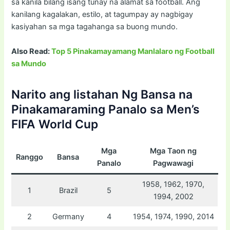
sa kanila bilang isang tunay na alamat sa football. Ang
kanilang kagalakan, estilo, at tagumpay ay nagbigay
kasiyahan sa mga tagahanga sa buong mundo.
Also Read:
Top 5 Pinakamayamang Manlalaro ng Football
sa Mundo
Narito ang listahan Ng Bansa na
Pinakamaraming Panalo sa Men’s
FIFA World Cup
Mga
Mga Taon ng
Ranggo
Bansa
Panalo
Pagwawagi
1958, 1962, 1970,
1
Brazil
5
1994, 2002
2
Germany
4
1954, 1974, 1990, 2014