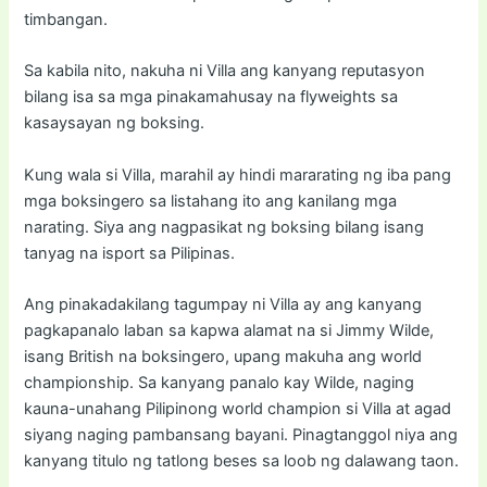
timbangan.
Sa kabila nito, nakuha ni Villa ang kanyang reputasyon
bilang isa sa mga pinakamahusay na flyweights sa
kasaysayan ng boksing.
Kung wala si Villa, marahil ay hindi mararating ng iba pang
mga boksingero sa listahang ito ang kanilang mga
narating. Siya ang nagpasikat ng boksing bilang isang
tanyag na isport sa Pilipinas.
Ang pinakadakilang tagumpay ni Villa ay ang kanyang
pagkapanalo laban sa kapwa alamat na si Jimmy Wilde,
isang British na boksingero, upang makuha ang world
championship. Sa kanyang panalo kay Wilde, naging
kauna-unahang Pilipinong world champion si Villa at agad
siyang naging pambansang bayani. Pinagtanggol niya ang
kanyang titulo ng tatlong beses sa loob ng dalawang taon.