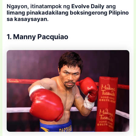
Ngayon, itinatampok ng
Evolve Daily
ang
limang pinakadakilang boksingerong Pilipino
sa kasaysayan
.
1. Manny Pacquiao