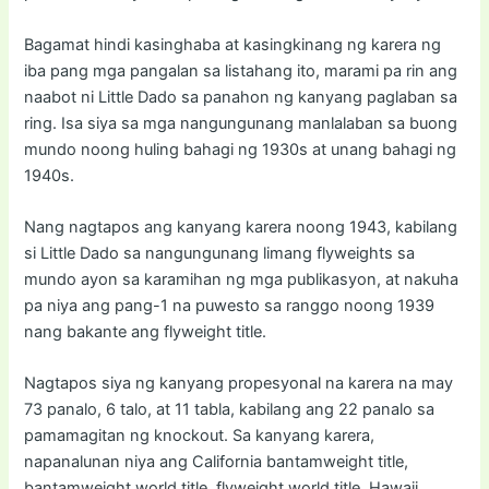
Bagamat hindi kasinghaba at kasingkinang ng karera ng
iba pang mga pangalan sa listahang ito, marami pa rin ang
naabot ni Little Dado sa panahon ng kanyang paglaban sa
ring. Isa siya sa mga nangungunang manlalaban sa buong
mundo noong huling bahagi ng 1930s at unang bahagi ng
1940s.
Nang nagtapos ang kanyang karera noong 1943, kabilang
si Little Dado sa nangungunang limang flyweights sa
mundo ayon sa karamihan ng mga publikasyon, at nakuha
pa niya ang pang-1 na puwesto sa ranggo noong 1939
nang bakante ang flyweight title.
Nagtapos siya ng kanyang propesyonal na karera na may
73 panalo, 6 talo, at 11 tabla, kabilang ang 22 panalo sa
pamamagitan ng knockout. Sa kanyang karera,
napanalunan niya ang California bantamweight title,
bantamweight world title, flyweight world title, Hawaii