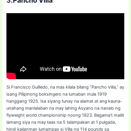
3.
Pancho Villa
Si Francisco Guilledo, na mas kilala bilang “Pancho Villa,” ay
isang Pilipinong boksingero na lumaban mula 1919
hanggang 1925. Isa siyang tunay na alamat at ang kauna-
unahang manlalaban na may lahing Asyano na nanalo ng
flyweight world championship noong 1923. Bagama’t maliit
lamang siya na may taas na 5 talampakan at 1 pulgada,
hindi kailanman lumampas si Villa ng 114 pounds sa