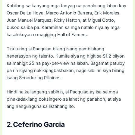
Kabilang sa kanyang mga tanyag na panalo ang laban kay
Oscar De La Hoya, Marco Antonio Barrera, Erik Morales,
Juan Manuel Marquez, Ricky Hatton, at Miguel Cotto,
bukod sa iba pa. Karamihan sa mga natalo niya ay mga
kasalukuyan o magiging Hall of Famers.
Tinuturing si Pacquiao bilang isang pambihirang
henerasyon ng talento. Kumita siya ng higit sa $1.2 bilyon
sa mahigit 25 na pay-per-view na laban. Bagamat patuloy
pa rin siyang nakikipagbakbakan, nagsisilbi rin siya bilang
isang Senador ng Pilipinas.
Hindi na kailangang sabihin, si Pacquiao ay isa sa mga
pinakadakilang boksingero sa lahat ng panahon, at siya
ang nangunguna sa listahang ito.
2.
Ceferino Garcia