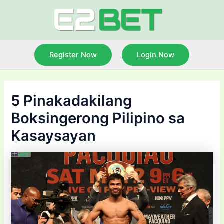
Skip
to
content
Register Now
Login Now
5 Pinakadakilang
Boksingerong Pilipino sa
Kasaysayan