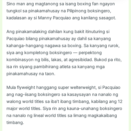
Sino man ang magtanong sa isang boxing fan ngayon
tungkol sa pinakamahusay na Pilipinong boksingero,
kadalasan ay si Manny Pacquiao ang kanilang sasagot.
Ang pinakamalaking dahilan kung bakit itinuturing si
Pacquiao bilang pinakamahusay ay dahil sa kanyang
kahanga-hangang nagawa sa boxing. Sa kanyang rurok,
siya ang kompletong boksingero — perpektong
kombinasyon ng bilis, lakas, at agresibidad. Bukod pa rito,
isa rin siyang pambihirang atleta sa kanyang mga
pinakamahusay na taon.
Mula flyweight hanggang super welterweight, si Pacquiao
ang nag-iisang boksingero sa kasaysayan na nanalo ng
walong world titles sa iba’t ibang timbang, kabilang ang 12
major world titles. Siya rin ang kauna-unahang boksingero
na nanalo ng lineal world titles sa limang magkakaibang
timbang.