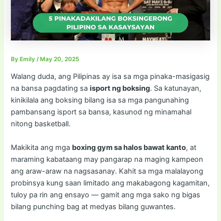
By
Emily
/
May 20, 2025
Walang duda, ang Pilipinas ay isa sa mga pinaka-masigasig
na bansa pagdating sa
isport ng boksing
. Sa katunayan,
kinikilala ang boksing bilang isa sa mga pangunahing
pambansang isport sa bansa, kasunod ng minamahal
nitong basketball.
Makikita ang mga
boxing gym sa halos bawat kanto
, at
maraming kabataang may pangarap na maging kampeon
ang araw-araw na nagsasanay. Kahit sa mga malalayong
probinsya kung saan limitado ang makabagong kagamitan,
tuloy pa rin ang ensayo — gamit ang mga sako ng bigas
bilang punching bag at medyas bilang guwantes.