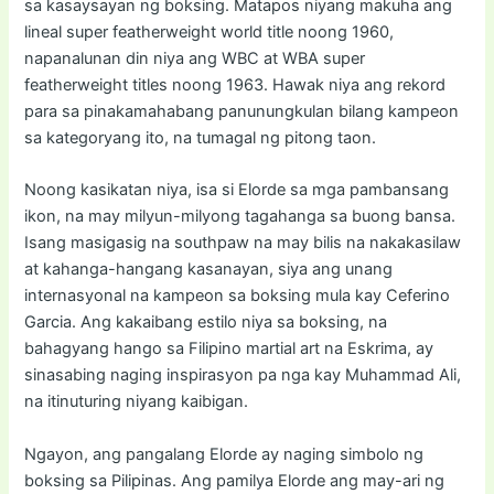
sa kasaysayan ng boksing. Matapos niyang makuha ang
lineal super featherweight world title noong 1960,
napanalunan din niya ang WBC at WBA super
featherweight titles noong 1963. Hawak niya ang rekord
para sa pinakamahabang panunungkulan bilang kampeon
sa kategoryang ito, na tumagal ng pitong taon.
Noong kasikatan niya, isa si Elorde sa mga pambansang
ikon, na may milyun-milyong tagahanga sa buong bansa.
Isang masigasig na southpaw na may bilis na nakakasilaw
at kahanga-hangang kasanayan, siya ang unang
internasyonal na kampeon sa boksing mula kay Ceferino
Garcia. Ang kakaibang estilo niya sa boksing, na
bahagyang hango sa Filipino martial art na Eskrima, ay
sinasabing naging inspirasyon pa nga kay Muhammad Ali,
na itinuturing niyang kaibigan.
Ngayon, ang pangalang Elorde ay naging simbolo ng
boksing sa Pilipinas. Ang pamilya Elorde ang may-ari ng