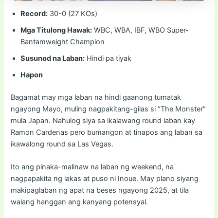
Record:
30-0 (27 KOs)
Mga Titulong Hawak:
WBC, WBA, IBF, WBO Super-
Bantamweight Champion
Susunod na Laban:
Hindi pa tiyak
Hapon
Bagamat may mga laban na hindi gaanong tumatak
ngayong Mayo, muling nagpakitang-gilas si “The Monster”
mula Japan. Nahulog siya sa ikalawang round laban kay
Ramon Cardenas pero bumangon at tinapos ang laban sa
ikawalong round sa Las Vegas.
Ito ang pinaka-malinaw na laban ng weekend, na
nagpapakita ng lakas at puso ni Inoue. May plano siyang
makipaglaban ng apat na beses ngayong 2025, at tila
walang hanggan ang kanyang potensyal.