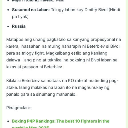
Mga Titulong Hawak:
Wala
Susunod na Laban:
Trilogy laban kay Dmitry Bivol (Hindi
pa tiyak)
Russia
Matapos ang unang pagkatalo sa kanyang propesyonal na
karera, inaasahan na muling haharapin ni Beterbiev si Bivol
para sa trilogy fight. Magkaibang estilo ang kanilang
dalawa—ang pino at teknikal na boksing ni Bivol laban sa
lakas at presyon ni Beterbiev.
Kilala si Beterbiev sa mataas na KO rate at matinding pag-
atake. Isang malakas na laban ito na maghuhukay ng
panalo para sa sinumang mananalo.
Pinagmulan:-
Boxing P4P Rankings: The best 10 fighters in the