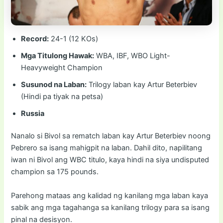
Record:
24-1 (12 KOs)
Mga Titulong Hawak:
WBA, IBF, WBO Light-
Heavyweight Champion
Susunod na Laban:
Trilogy laban kay Artur Beterbiev
(Hindi pa tiyak na petsa)
Russia
Nanalo si Bivol sa rematch laban kay Artur Beterbiev noong
Pebrero sa isang mahigpit na laban. Dahil dito, napilitang
iwan ni Bivol ang WBC titulo, kaya hindi na siya undisputed
champion sa 175 pounds.
Parehong mataas ang kalidad ng kanilang mga laban kaya
sabik ang mga tagahanga sa kanilang trilogy para sa isang
pinal na desisyon.