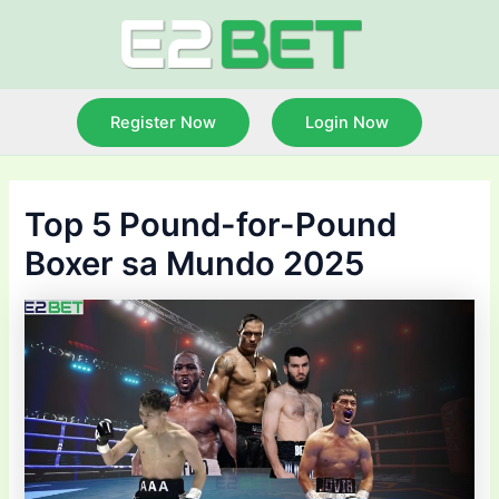
Skip
to
content
Register Now
Login Now
Top 5 Pound-for-Pound
Boxer sa Mundo 2025