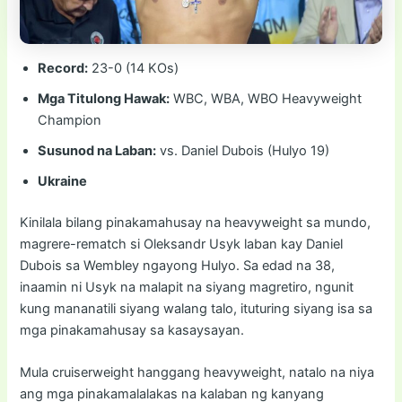
Record:
23-0 (14 KOs)
Mga Titulong Hawak:
WBC, WBA, WBO Heavyweight
Champion
Susunod na Laban:
vs. Daniel Dubois (Hulyo 19)
Ukraine
Kinilala bilang pinakamahusay na heavyweight sa mundo,
magrere-rematch si Oleksandr Usyk laban kay Daniel
Dubois sa Wembley ngayong Hulyo. Sa edad na 38,
inaamin ni Usyk na malapit na siyang magretiro, ngunit
kung mananatili siyang walang talo, ituturing siyang isa sa
mga pinakamahusay sa kasaysayan.
Mula cruiserweight hanggang heavyweight, natalo na niya
ang mga pinakamalalakas na kalaban ng kanyang