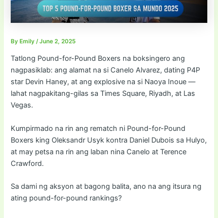
By
Emily
/
June 2, 2025
Tatlong Pound-for-Pound Boxers na boksingero ang
nagpasiklab: ang alamat na si Canelo Alvarez, dating P4P
star Devin Haney, at ang explosive na si Naoya Inoue —
lahat nagpakitang-gilas sa Times Square, Riyadh, at Las
Vegas.
Kumpirmado na rin ang rematch ni Pound-for-Pound
Boxers king Oleksandr Usyk kontra Daniel Dubois sa Hulyo,
at may petsa na rin ang laban nina Canelo at Terence
Crawford.
Sa dami ng aksyon at bagong balita, ano na ang itsura ng
ating pound-for-pound rankings?