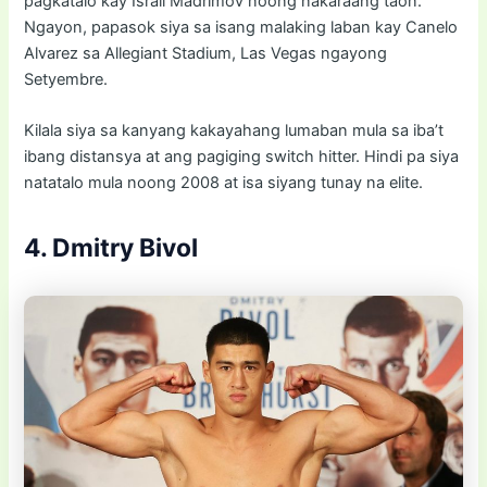
pagkatalo kay Israil Madrimov noong nakaraang taon.
Ngayon, papasok siya sa isang malaking laban kay Canelo
Alvarez sa Allegiant Stadium, Las Vegas ngayong
Setyembre.
Kilala siya sa kanyang kakayahang lumaban mula sa iba’t
ibang distansya at ang pagiging switch hitter. Hindi pa siya
natatalo mula noong 2008 at isa siyang tunay na elite.
4. Dmitry Bivol