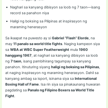
Naghari sa kanyang dibisyon sa loob ng 7 taon—isang
record sa panahon niya
Haligi ng boksing sa Pilipinas at inspirasyon ng
maraming henerasyon
Sa ikaapat na puwesto ay si
Gabriel “Flash” Elorde
, na
may
11 panalo sa world title fights
. Naging kampeon siya
sa
WBA at WBC Super Featherweight
mula
1960
hanggang 1967
, at naghari sa kanyang dibisyon sa loob
ng
7 taon
, isang pambihirang tagumpay sa kanyang
panahon. Itinuturing siyang
haligi ng boksing sa Pilipinas
,
at naging inspirasyon ng maraming henerasyon. Dahil sa
kanyang ambag sa isport, isinama siya sa
International
Boxing Hall of Fame
. Isa rin siya sa pinakaunang huwaran
pagdating sa
Panalo ng Filipino Boxers sa World Title
Fight
.