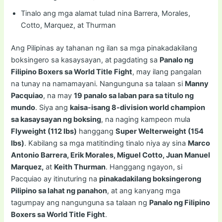
Tinalo ang mga alamat tulad nina Barrera, Morales,
Cotto, Marquez, at Thurman
Ang Pilipinas ay tahanan ng ilan sa mga pinakadakilang
boksingero sa kasaysayan, at pagdating sa
Panalo ng
Filipino Boxers sa World Title Fight
, may ilang pangalan
na tunay na namamayani. Nangunguna sa talaan si
Manny
Pacquiao
, na may
19 panalo sa laban para sa titulo ng
mundo
. Siya ang
kaisa-isang 8-division world champion
sa kasaysayan ng boksing
, na naging kampeon mula
Flyweight (112 lbs)
hanggang
Super Welterweight (154
lbs)
. Kabilang sa mga matitinding tinalo niya ay sina
Marco
Antonio Barrera, Erik Morales, Miguel Cotto, Juan Manuel
Marquez,
at
Keith Thurman
. Hanggang ngayon, si
Pacquiao ay itinuturing na
pinakadakilang boksingerong
Pilipino sa lahat ng panahon
, at ang kanyang mga
tagumpay ang nangunguna sa talaan ng
Panalo ng Filipino
Boxers sa World Title Fight
.