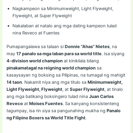
Nagkampeon sa Minimumweight, Light Flyweight,
Flyweight, at Super Flyweight
Nakalaban at natalo ang mga dating kampeon tulad
nina Reveco at Fuentes
Pumapangalawa sa talaan si
Donnie “Ahas” Nietes
, na
may
17 panalo sa mga laban para sa world title
. Isa siyang
4-division world champion
at kinikilala bilang
pinakamatagal na reigning world champion
sa
kasaysayan ng boksing sa Pilipinas, na tumagal ng mahigit
14 taon
. Nakamit niya ang mga titulo sa
Minimumweight,
Light Flyweight, Flyweight
, at
Super Flyweight
, at tinalo
ang mga batikang boksingero tulad nina
Juan Carlos
Reveco
at
Moises Fuentes
. Sa kanyang konsistenteng
tagumpay, isa rin siya sa pangunahing mukha ng
Panalo
ng Filipino Boxers sa World Title Fight
.