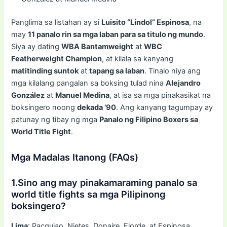
Panglima sa listahan ay si
Luisito “Lindol” Espinosa
, na
may
11 panalo rin sa mga laban para sa titulo ng mundo
.
Siya ay dating
WBA Bantamweight
at
WBC
Featherweight Champion
, at kilala sa kanyang
matitinding suntok
at
tapang sa laban
. Tinalo niya ang
mga kilalang pangalan sa boksing tulad nina
Alejandro
González
at
Manuel Medina
, at isa sa mga pinakasikat na
boksingero noong
dekada ’90
. Ang kanyang tagumpay ay
patunay ng tibay ng mga
Panalo ng Filipino Boxers sa
World Title Fight
.
Mga Madalas Itanong (FAQs)
1.Sino ang may pinakamaraming panalo sa
world title fights sa mga Pilipinong
boksingero?
Lima
: Pacquiao, Nietes, Donaire, Elorde, at Espinosa.