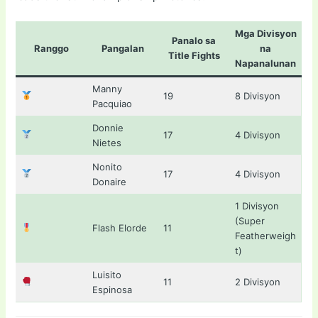
Mga Divisyon
Panalo sa
Ranggo
Pangalan
na
Title Fights
Napanalunan
Manny
19
8 Divisyon
Pacquiao
Donnie
17
4 Divisyon
Nietes
Nonito
17
4 Divisyon
Donaire
1 Divisyon
(Super
Flash Elorde
11
Featherweigh
t)
Luisito
11
2 Divisyon
Espinosa