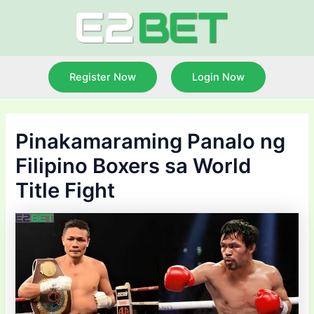
Skip
to
content
Register Now
Login Now
Pinakamaraming Panalo ng
Filipino Boxers sa World
Title Fight