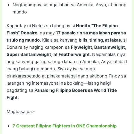
Nagtagumpay sa mga laban sa Amerika, Asya, at buong
mundo
Kapantay ni Nietes sa bilang ay si
Nonito “The Filipino
Flash” Donaire
, na may
17 panalo rin sa mga laban para sa
titulo ng mundo
. Kilala sa kanyang
bilis, timing, at lakas
, si
Donaire ay naging kampeon sa
Flyweight, Bantamweight,
Super Bantamweight
, at
Featherweight
. Naipamalas niya
ang kanyang galing sa mga laban sa Amerika, Asya, at iba’t
ibang bahagi ng mundo. Siya ay isa sa mga
pinakarespetado at pinakamatagal nang aktibong Pinoy sa
larangan ng internasyonal na boksing—isang haligi
pagdating sa
Panalo ng Filipino Boxers sa World Title
Fight
.
Magbasa pa:-
7 Greatest Filipino Fighters in ONE Championship