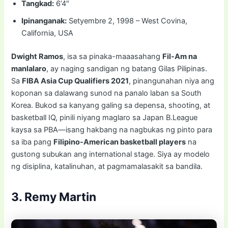
Tangkad:
6’4″
Ipinanganak:
Setyembre 2, 1998 – West Covina,
California, USA
Dwight Ramos
, isa sa pinaka-maaasahang
Fil-Am na
manlalaro
, ay naging sandigan ng batang Gilas Pilipinas.
Sa
FIBA Asia Cup Qualifiers 2021
, pinangunahan niya ang
koponan sa dalawang sunod na panalo laban sa South
Korea. Bukod sa kanyang galing sa depensa, shooting, at
basketball IQ, pinili niyang maglaro sa Japan B.League
kaysa sa PBA—isang hakbang na nagbukas ng pinto para
sa iba pang
Filipino-American basketball players
na
gustong subukan ang international stage. Siya ay modelo
ng disiplina, katalinuhan, at pagmamalasakit sa bandila.
3. Remy Martin