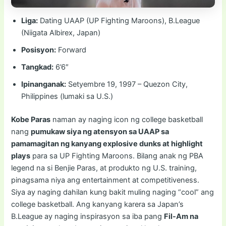
Liga:
Dating UAAP (UP Fighting Maroons), B.League
(Niigata Albirex, Japan)
Posisyon:
Forward
Tangkad:
6’6″
Ipinanganak:
Setyembre 19, 1997 – Quezon City,
Philippines (lumaki sa U.S.)
Kobe Paras
naman ay naging icon ng college basketball
nang
pumukaw siya ng atensyon sa UAAP sa
pamamagitan ng kanyang explosive dunks at highlight
plays
para sa UP Fighting Maroons. Bilang anak ng PBA
legend na si Benjie Paras, at produkto ng U.S. training,
pinagsama niya ang entertainment at competitiveness.
Siya ay naging dahilan kung bakit muling naging “cool” ang
college basketball. Ang kanyang karera sa Japan’s
B.League ay naging inspirasyon sa iba pang
Fil-Am na