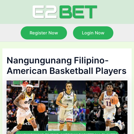
Skip
to
content
Register Now
Login Now
Nangungunang Filipino-
American Basketball Players