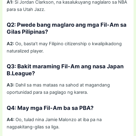
A1:
Si Jordan Clarkson, na kasalukuyang naglalaro sa NBA
para sa Utah Jazz.
Q2: Pwede bang maglaro ang mga Fil-Am sa
Gilas Pilipinas?
A2:
Oo, basta’t may Filipino citizenship o kwalipikadong
naturalized player.
Q3: Bakit maraming Fil-Am ang nasa Japan
B.League?
A3:
Dahil sa mas mataas na sahod at magandang
oportunidad para sa paglago ng karera.
Q4: May mga Fil-Am ba sa PBA?
A4:
Oo, tulad nina Jamie Malonzo at iba pa na
nagpakitang-gilas sa liga.