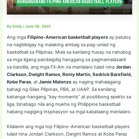
By
Emily
/
June 28, 2025
Ang mga
Filipino-American basketball players
ay patuloy
na nagbibigay ng malaking ambag sa pag-unlad ng
basketball sa Pilipinas. Mula sa kanilang husay na nahubog
sa mga ligang pandaigdig hanggang sa pagmamalasakit
sa bandila, ang mga Fil-Am na manlalaro tulad nina
Jordan
Clarkson, Dwight Ramos, Remy Martin, Sedrick Barefield,
Kobe Paras
, at
Jamie Malonzo
ay naging mahalagang
bahagi ng Gilas Pilipinas, PBA, at UAAP. Sa kanilang
kahanga-hangang “key moments” at positibong epekto sa
liga, binabago nila ang mukha ng Philippine basketball
habang nagiging inspirasyon sa mga kabataang manlalaro.
Kilalanin ang mga top Filipino-American basketball players
tulad nina Jordan Clarkson, Dwight Ramos at Kobe Paras