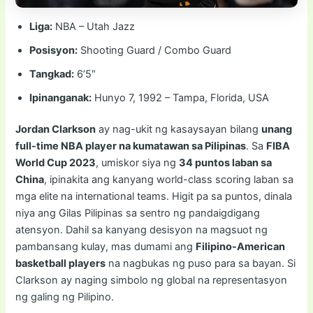
Liga:
NBA – Utah Jazz
Posisyon:
Shooting Guard / Combo Guard
Tangkad:
6’5″
Ipinanganak:
Hunyo 7, 1992 – Tampa, Florida, USA
Jordan Clarkson
ay nag-ukit ng kasaysayan bilang
unang
full-time NBA player na kumatawan sa Pilipinas
. Sa
FIBA
World Cup 2023
, umiskor siya ng
34 puntos laban sa
China
, ipinakita ang kanyang world-class scoring laban sa
mga elite na international teams. Higit pa sa puntos, dinala
niya ang Gilas Pilipinas sa sentro ng pandaigdigang
atensyon. Dahil sa kanyang desisyon na magsuot ng
pambansang kulay, mas dumami ang
Filipino-American
basketball players
na nagbukas ng puso para sa bayan. Si
Clarkson ay naging simbolo ng global na representasyon
ng galing ng Pilipino.