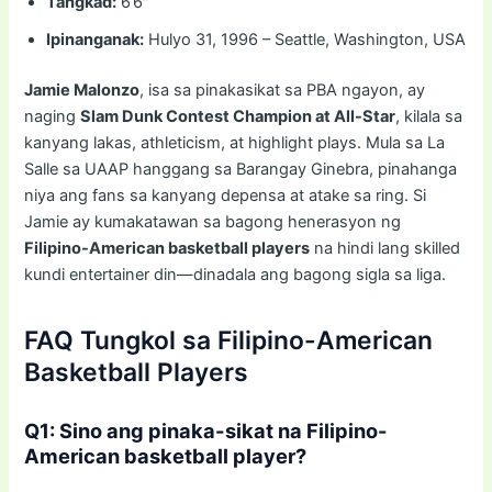
Tangkad:
6’6″
Ipinanganak:
Hulyo 31, 1996 – Seattle, Washington, USA
Jamie Malonzo
, isa sa pinakasikat sa PBA ngayon, ay
naging
Slam Dunk Contest Champion at All-Star
, kilala sa
kanyang lakas, athleticism, at highlight plays. Mula sa La
Salle sa UAAP hanggang sa Barangay Ginebra, pinahanga
niya ang fans sa kanyang depensa at atake sa ring. Si
Jamie ay kumakatawan sa bagong henerasyon ng
Filipino-American basketball players
na hindi lang skilled
kundi entertainer din—dinadala ang bagong sigla sa liga.
FAQ Tungkol sa Filipino-American
Basketball Players
Q1: Sino ang pinaka-sikat na Filipino-
American basketball player?