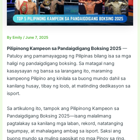
By
Emily
/
June 7, 2025
Pilipinong Kampeon sa Pandaigdigang Boksing 2025
—
Patuloy ang pamamayagpag ng Pilipinas bilang isa sa mga
haligi ng pandaigdigang boksing. Sa matagal nang
kasaysayan ng bansa sa larangang ito, maraming
kampeong Pilipino ang kinilala sa buong mundo dahil sa
kanilang husay, tibay ng loob, at matinding dedikasyon sa
isport.
Sa artikulong ito, tampok ang Pilipinong Kampeon sa
Pandaigdigang Boksing 2025—isang malalimang
pagtalakay sa kanilang mga laban, rekord, natatanging
tagumpay, at mahalagang ambag sa isport. Saksi ang
buong mundo sa muling pagsikat ng mga Pinoy sa ring,