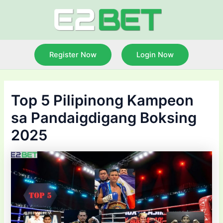
Skip
to
content
Register Now
Login Now
Top 5 Pilipinong Kampeon
sa Pandaigdigang Boksing
2025