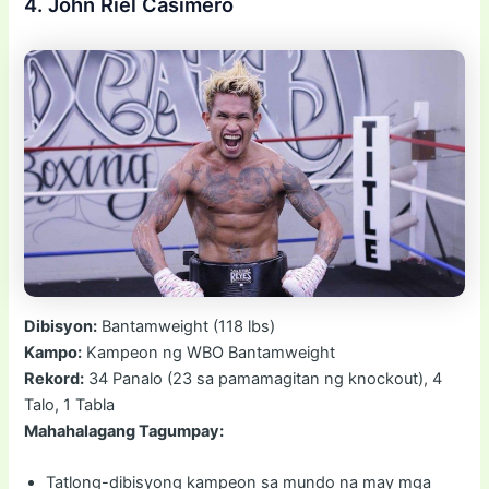
4. John Riel Casimero
Dibisyon:
Bantamweight (118 lbs)
Kampo:
Kampeon ng WBO Bantamweight
Rekord:
34 Panalo (23 sa pamamagitan ng knockout), 4
Talo, 1 Tabla
Mahahalagang Tagumpay:
Tatlong-dibisyong kampeon sa mundo na may mga