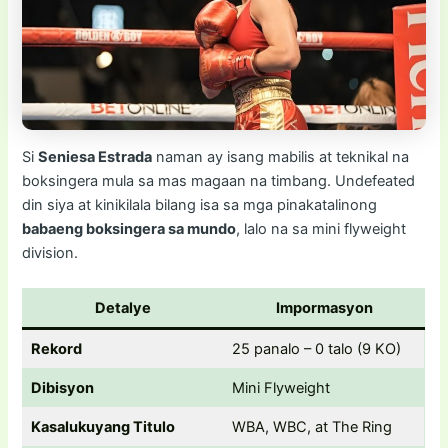
Si
Seniesa Estrada
naman ay isang mabilis at teknikal na
boksingera mula sa mas magaan na timbang. Undefeated
din siya at kinikilala bilang isa sa mga pinakatalinong
babaeng boksingera sa mundo
, lalo na sa mini flyweight
division.
Detalye
Impormasyon
Rekord
25 panalo – 0 talo (9 KO)
Dibisyon
Mini Flyweight
Kasalukuyang Titulo
WBA, WBC, at The Ring