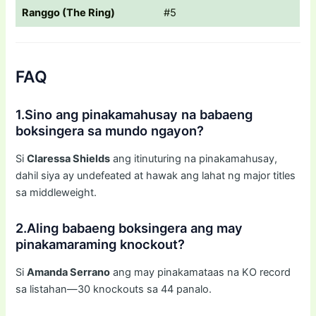
Ranggo (The Ring)
#5
FAQ
1.Sino ang pinakamahusay na babaeng
boksingera sa mundo ngayon?
Si
Claressa Shields
ang itinuturing na pinakamahusay,
dahil siya ay undefeated at hawak ang lahat ng major titles
sa middleweight.
2.Aling babaeng boksingera ang may
pinakamaraming knockout?
Si
Amanda Serrano
ang may pinakamataas na KO record
sa listahan—30 knockouts sa 44 panalo.