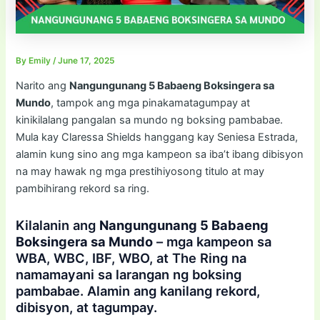
By
Emily
/
June 17, 2025
Narito ang
Nangungunang 5 Babaeng Boksingera sa
Mundo
, tampok ang mga pinakamatagumpay at
kinikilalang pangalan sa mundo ng boksing pambabae.
Mula kay Claressa Shields hanggang kay Seniesa Estrada,
alamin kung sino ang mga kampeon sa iba’t ibang dibisyon
na may hawak ng mga prestihiyosong titulo at may
pambihirang rekord sa ring.
Kilalanin ang
Nangungunang 5 Babaeng
Boksingera sa Mundo
– mga kampeon sa
WBA, WBC, IBF, WBO, at The Ring na
namamayani sa larangan ng boksing
pambabae. Alamin ang kanilang rekord,
dibisyon, at tagumpay.