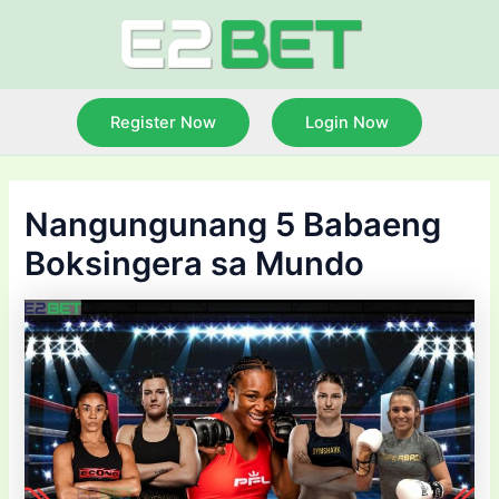
Skip
to
content
Register Now
Login Now
Nangungunang 5 Babaeng
Boksingera sa Mundo