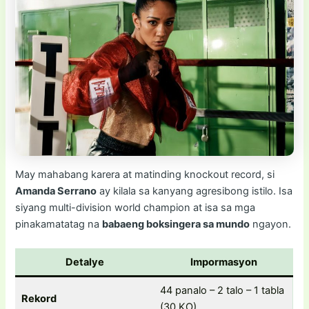
May mahabang karera at matinding knockout record, si
Amanda Serrano
ay kilala sa kanyang agresibong istilo. Isa
siyang multi-division world champion at isa sa mga
pinakamatatag na
babaeng boksingera sa mundo
ngayon.
Detalye
Impormasyon
44 panalo – 2 talo – 1 tabla
Rekord
(30 KO)