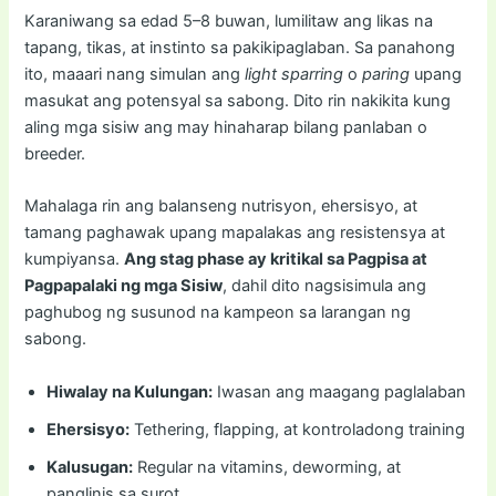
Karaniwang sa edad 5–8 buwan, lumilitaw ang likas na
tapang, tikas, at instinto sa pakikipaglaban. Sa panahong
ito, maaari nang simulan ang
light sparring
o
paring
upang
masukat ang potensyal sa sabong. Dito rin nakikita kung
aling mga sisiw ang may hinaharap bilang panlaban o
breeder.
Mahalaga rin ang balanseng nutrisyon, ehersisyo, at
tamang paghawak upang mapalakas ang resistensya at
kumpiyansa.
Ang stag phase ay kritikal sa Pagpisa at
Pagpapalaki ng mga Sisiw
, dahil dito nagsisimula ang
paghubog ng susunod na kampeon sa larangan ng
sabong.
Hiwalay na Kulungan:
Iwasan ang maagang paglalaban
Ehersisyo:
Tethering, flapping, at kontroladong training
Kalusugan:
Regular na vitamins, deworming, at
panglinis sa surot