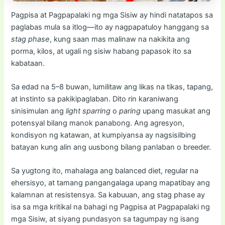
Pagpisa at Pagpapalaki ng mga Sisiw ay hindi natatapos sa
paglabas mula sa itlog—ito ay nagpapatuloy hanggang sa
stag phase
, kung saan mas malinaw na nakikita ang
porma, kilos, at ugali ng sisiw habang papasok ito sa
kabataan.
Sa edad na 5–8 buwan, lumilitaw ang likas na tikas, tapang,
at instinto sa pakikipaglaban. Dito rin karaniwang
sinisimulan ang
light sparring
o
paring
upang masukat ang
potensyal bilang manok panabong. Ang agresyon,
kondisyon ng katawan, at kumpiyansa ay nagsisilbing
batayan kung alin ang uusbong bilang panlaban o breeder.
Sa yugtong ito, mahalaga ang balanced diet, regular na
ehersisyo, at tamang pangangalaga upang mapatibay ang
kalamnan at resistensya. Sa kabuuan, ang stag phase ay
isa sa mga kritikal na bahagi ng Pagpisa at Pagpapalaki ng
mga Sisiw, at siyang pundasyon sa tagumpay ng isang