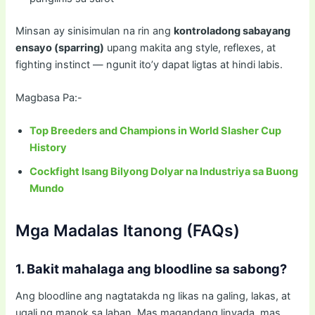
Minsan ay sinisimulan na rin ang
kontroladong sabayang
ensayo (sparring)
upang makita ang style, reflexes, at
fighting instinct — ngunit ito’y dapat ligtas at hindi labis.
Magbasa Pa:-
Top Breeders and Champions in World Slasher Cup
History
Cockfight Isang Bilyong Dolyar na Industriya sa Buong
Mundo
Mga Madalas Itanong (FAQs)
1. Bakit mahalaga ang bloodline sa sabong?
Ang bloodline ang nagtatakda ng likas na galing, lakas, at
ugali ng manok sa laban. Mas magandang linyada, mas