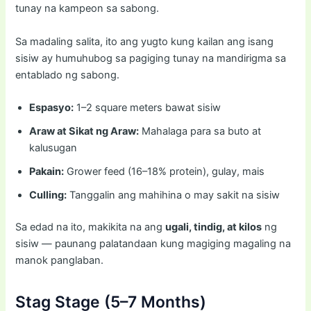
tunay na kampeon sa sabong.
Sa madaling salita, ito ang yugto kung kailan ang isang
sisiw ay humuhubog sa pagiging tunay na mandirigma sa
entablado ng sabong.
Espasyo:
1–2 square meters bawat sisiw
Araw at Sikat ng Araw:
Mahalaga para sa buto at
kalusugan
Pakain:
Grower feed (16–18% protein), gulay, mais
Culling:
Tanggalin ang mahihina o may sakit na sisiw
Sa edad na ito, makikita na ang
ugali, tindig, at kilos
ng
sisiw — paunang palatandaan kung magiging magaling na
manok panglaban.
Stag Stage (5–7 Months)