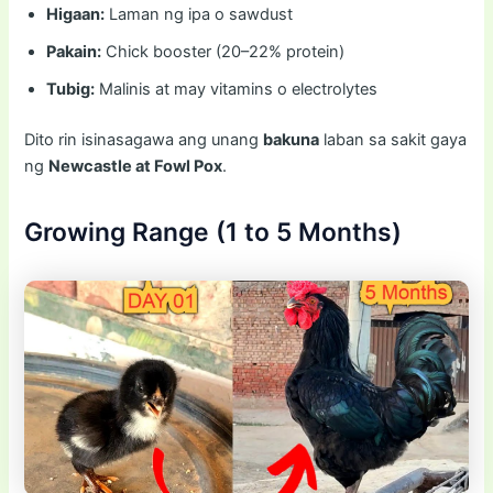
Higaan:
Laman ng ipa o sawdust
Pakain:
Chick booster (20–22% protein)
Tubig:
Malinis at may vitamins o electrolytes
Dito rin isinasagawa ang unang
bakuna
laban sa sakit gaya
ng
Newcastle at Fowl Pox
.
Growing Range (1 to 5 Months)