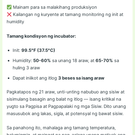
Mainam para sa malakihang produksiyon
Kailangan ng kuryente at tamang monitoring ng init at
humidity
Tamang kondisyon ng incubator:
Init:
99.5°F (37.5°C)
Humidity:
50-60%
sa unang 18 araw, at
65-70%
sa
huling 3 araw
Dapat iniikot ang itlog
3 beses sa isang araw
Pagkatapos ng 21 araw, unti-unting nabubuo ang sisiw at
sisimulang basagin ang balat ng itlog — isang kritikal na
yugto sa Pagpisa at Pagpapalaki ng mga Sisiw. Dito unang
masusubok ang lakas, sigla, at potensyal ng bawat sisiw.
Sa panahong ito, mahalaga ang tamang temperatura,