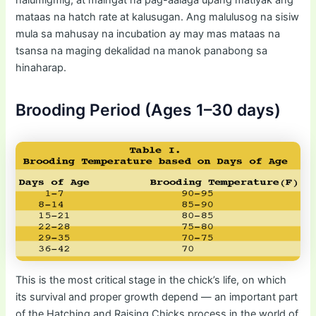
halumigmig, at maingat na pag-aalaga upang matiyak ang
mataas na hatch rate at kalusugan. Ang malulusog na sisiw
mula sa mahusay na incubation ay may mas mataas na
tsansa na maging dekalidad na manok panabong sa
hinaharap.
Brooding Period (Ages 1–30 days)
This is the most critical stage in the chick’s life, on which
its survival and proper growth depend — an important part
of the Hatching and Raising Chicks process in the world of