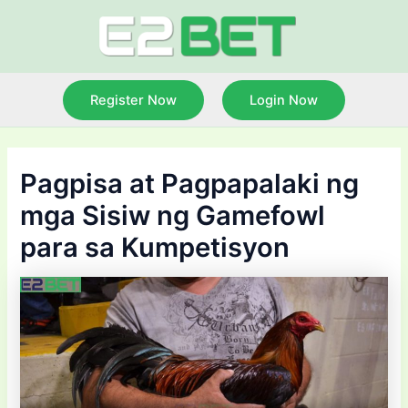
Skip
to
content
Register Now
Login Now
Pagpisa at Pagpapalaki ng
mga Sisiw ng Gamefowl
para sa Kumpetisyon